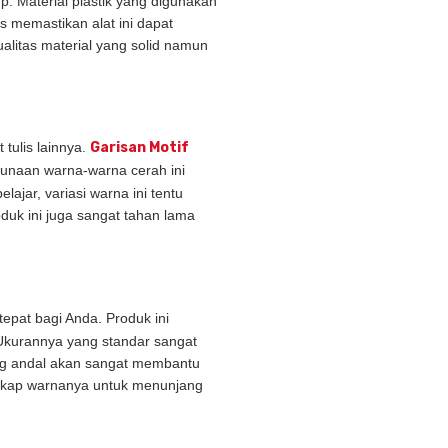
up. Material plastik yang digunakan
 memastikan alat ini dapat
alitas material yang solid namun
tulis lainnya.
Garisan Motif
ggunaan warna-warna cerah ini
ar, variasi warna ini tentu
duk ini juga sangat tahan lama
epat bagi Anda. Produk ini
 Ukurannya yang standar sangat
ang andal akan sangat membantu
engkap warnanya untuk menunjang