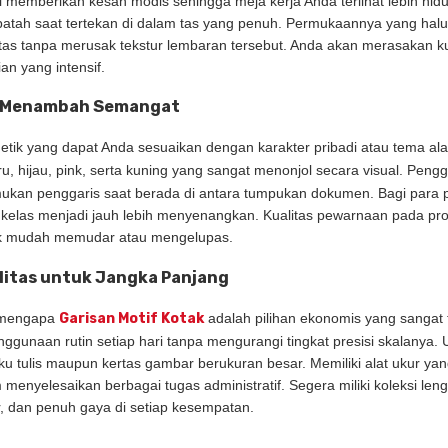
ini memberikan kesan modis sehingga meja kerja Anda terlihat lebih hid
patah saat tertekan di dalam tas yang penuh. Permukaannya yang halus
tas tanpa merusak tekstur lembaran tersebut. Anda akan merasakan ku
an yang intensif.
uk Menambah Semangat
etik yang dapat Anda sesuaikan dengan karakter pribadi atau tema alat 
u, hijau, pink, serta kuning yang sangat menonjol secara visual. Pen
 penggaris saat berada di antara tumpukan dokumen. Bagi para pelaj
 kelas menjadi jauh lebih menyenangkan. Kualitas pewarnaan pada pro
dak mudah memudar atau mengelupas.
alitas untuk Jangka Panjang
a mengapa
Garisan Motif Kotak
adalah pilihan ekonomis yang sangat t
ggunaan rutin setiap hari tanpa mengurangi tingkat presisi skalanya.
ku tulis maupun kertas gambar berukuran besar. Memiliki alat ukur y
 menyelesaikan berbagai tugas administratif. Segera miliki koleksi l
tur, dan penuh gaya di setiap kesempatan.