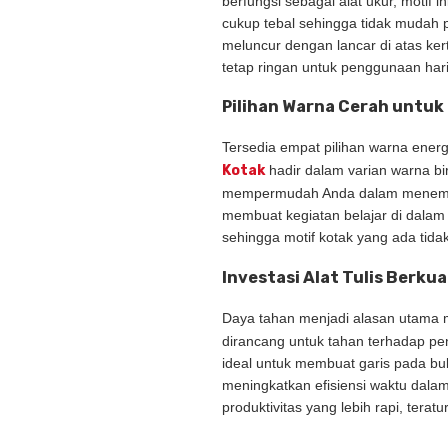
berfungsi sebagai alat ukur, motif 
cukup tebal sehingga tidak mudah 
meluncur dengan lancar di atas ker
tetap ringan untuk penggunaan hari
Pilihan Warna Cerah unt
Tersedia empat pilihan warna energ
Kotak
hadir dalam varian warna bir
mempermudah Anda dalam menemukan
membuat kegiatan belajar di dalam
sehingga motif kotak yang ada ti
Investasi Alat Tulis Berku
Daya tahan menjadi alasan utam
dirancang untuk tahan terhadap pen
ideal untuk membuat garis pada bu
meningkatkan efisiensi waktu dalam
produktivitas yang lebih rapi, tera