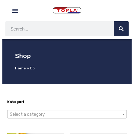
Shop
Home
»
B5
Kategori
Select a category