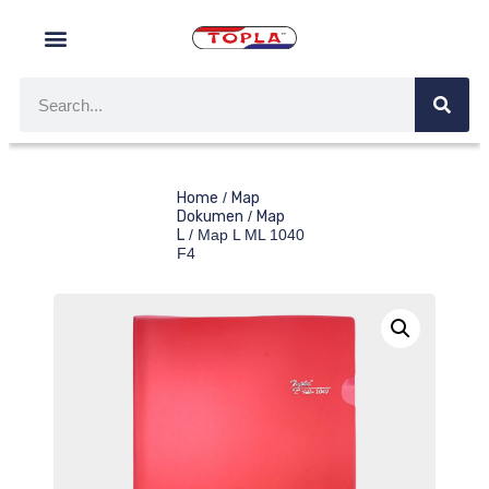
Home
/
Map
Dokumen
/
Map
L
/ Map L ML 1040
F4